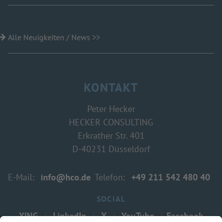
Alle Neuigkeiten / News >>
KONTAKT
Peter Hecker
HECKER CONSULTING
Erkrather Str. 401
D-40231 Düsseldorf
E-Mail:
info@hco.de
Telefon:
+49 211
542 480 40
SOCIAL
XING
|
LinkedIn
|
X
|
YouTube
|
Facebook