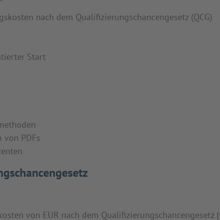
gskosten nach dem Qualifizierungschancengesetz (QCG)
tierter Start
rmethoden
rm von PDFs
zenten
ungschancengesetz
kosten von EUR nach dem Qualifizierungschancengesetz 