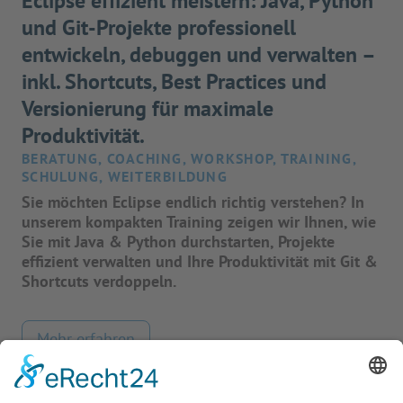
Eclipse effizient meistern: Java, Python
und Git-Projekte professionell
entwickeln, debuggen und verwalten –
inkl. Shortcuts, Best Practices und
Versionierung für maximale
Produktivität.
BERATUNG, COACHING, WORKSHOP, TRAINING,
SCHULUNG, WEITERBILDUNG
Sie möchten Eclipse endlich richtig verstehen? In
unserem kompakten Training zeigen wir Ihnen, wie
Sie mit Java & Python durchstarten, Projekte
effizient verwalten und Ihre Produktivität mit Git &
Shortcuts verdoppeln.
Mehr erfahren