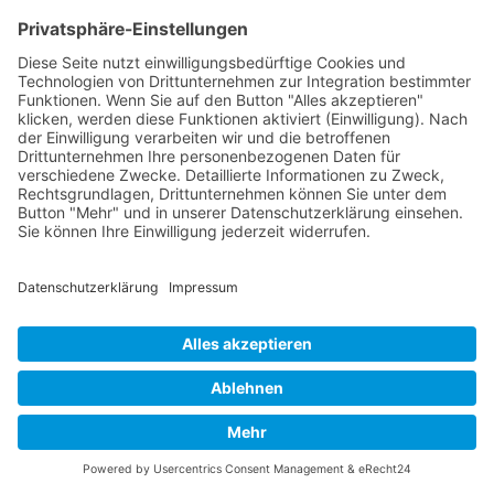
Neu
Spring Boot - Effiziente
Anwendungsentwicklung für moderne
Softwarearchitekturen
Nach oben
BERATUNG, COACHING, WORKSHOP, TRAINING,