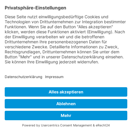
die direkt aus der Praxis kommen. Dies führt zu einer
gesteigerten Produktivität und Wettbewerbsfähigkeit.
Q:
Was passiert, wenn ich mit dem Seminar nicht
zufrieden bin?
A:
Im Falle von Unzufriedenheit greift unsere
Zufriedenheits-Garantie. Sie erhalten dann keine
Rechnung für das Seminar, was unser Engagement
für hohe Qualität und Kundenzufriedenheit
unterstreicht.
Q:
Sind Online-Versionen der "COBOL für
Einsteiger: Fundiertes Wissen für eine gefragte
Programmiersprache"-Schulungen verfügbar?
A:
Ja, wir bieten auch Online-Seminare an, die
dieselbe hohe Qualität und Interaktivität wie unsere
Nach oben