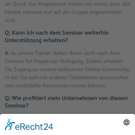
an. Durch das Vorgespräch stellen wir sicher, dass alle
Inhalte relevant und auf die Gruppe zugeschnitten
sind.
Q:
Kann ich nach dem Seminar weiterhin
Unterstützung erhalten?
A:
Ja, unsere Trainer stehen Ihnen auch nach dem
Seminar für Fragen zur Verfügung. Zudem erhalten
Sie Zugang zu unserer exklusiven Online-Community,
in der Sie sich mit anderen Teilnehmern austauschen
und zusätzliche Ressourcen nutzen können.
Q:
Wie profitiert mein Unternehmen von diesem
Seminar?
A:
Ihr Unternehmen profitiert durch die Erweiterung
des Fachwissens Ihrer Mitarbeiter, effizientere
Arbeitsweisen und die Umsetzung neuer Strategien,