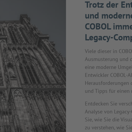
Trotz der En
und moderne
COBOL immer
Legacy-Comp
Viele dieser in COB
Ausmusterung und d
eine moderne Umgebu
Entwickler COBOL-A
Herausforderungen d
und Tipps für einen 
Entdecken Sie versc
Analyse von Legacy
Sie, wie Sie die Vis
zu verstehen, wie Si