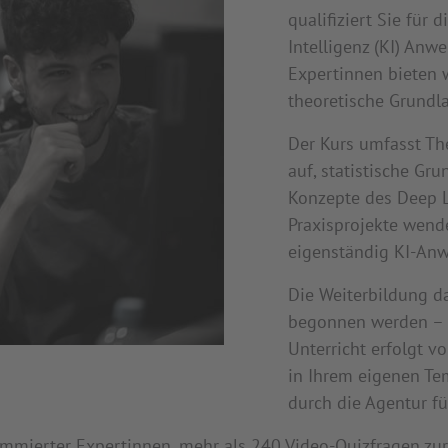
qualifiziert Sie für
Intelligenz (KI) An
Expertinnen bieten 
theoretische Grundla
Der Kurs umfasst T
auf, statistische Gr
Konzepte des Deep L
Praxisprojekte wend
eigenständig KI-An
Die Weiterbildung d
begonnen werden – ei
Unterricht erfolgt v
in Ihrem eigenen Te
durch die Agentur fü
nommierter Expertinnen, mehr als 240 Video-Quizfragen z