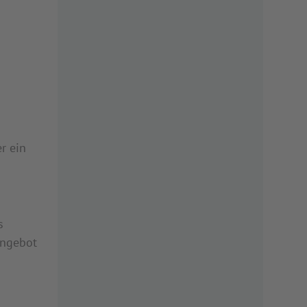
r ein
s
angebot