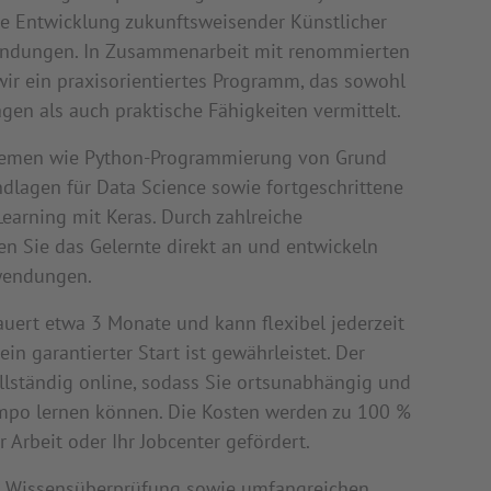
 die Entwicklung zukunftsweisender Künstlicher
wendungen. In Zusammenarbeit mit renommierten
wir ein praxisorientiertes Programm, das sowohl
gen als auch praktische Fähigkeiten vermittelt.
hemen wie Python-Programmierung von Grund
undlagen für Data Science sowie fortgeschrittene
earning mit Keras. Durch zahlreiche
en Sie das Gelernte direkt an und entwickeln
wendungen.
auert etwa 3 Monate und kann flexibel jederzeit
n garantierter Start ist gewährleistet. Der
ollständig online, sodass Sie ortsunabhängig und
mpo lernen können. Die Kosten werden zu 100 %
r Arbeit oder Ihr Jobcenter gefördert.
ur Wissensüberprüfung sowie umfangreichen