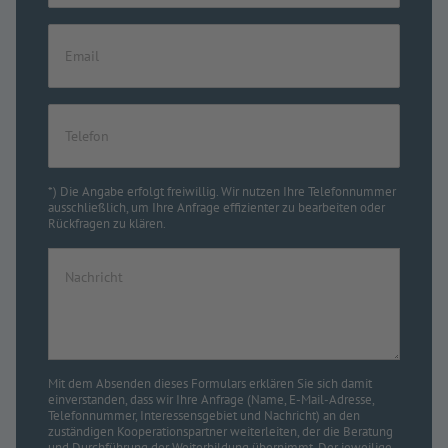
*) Die Angabe erfolgt freiwillig. Wir nutzen Ihre Telefonnummer
ausschließlich, um Ihre Anfrage effizienter zu bearbeiten oder
Rückfragen zu klären.
Mit dem Absenden dieses Formulars erklären Sie sich damit
einverstanden, dass wir Ihre Anfrage (Name, E-Mail-Adresse,
Telefonnummer, Interessensgebiet und Nachricht) an den
zuständigen Kooperationspartner weiterleiten, der die Beratung
und Durchführung der Weiterbildung übernimmt. Der jeweilige