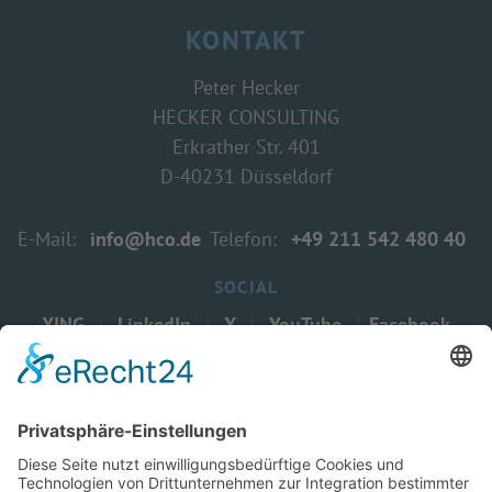
KONTAKT
Peter Hecker
HECKER CONSULTING
Erkrather Str. 401
D-40231 Düsseldorf
E-Mail:
info@hco.de
Telefon:
+49 211
542 480 40
SOCIAL
XING
|
LinkedIn
|
X
|
YouTube
|
Facebook
© 1995-2026 - HECKER CONSULTING
produced by
www.martinsfeld.de