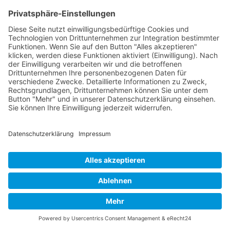
KI erfolgreich führen: Generative KI, AI
Agents und Zukunftsstrategien für
Entscheider
BERATUNG, COACHING, WORKSHOP, TRAINING,
SCHULUNG, WEITERBILDUNG
Generative KI verändert nicht nur Technologien,
sondern ganze Geschäftsmodelle. Dieses Seminar
zeigt Führungskräften, wie sie Chancen erkennen,
Risiken steuern, Mitarbeitende mitnehmen und
eine tragfähige KI Strategie entwickeln, die echten
Mehrwert schafft.
Nach oben
Mehr erfahren