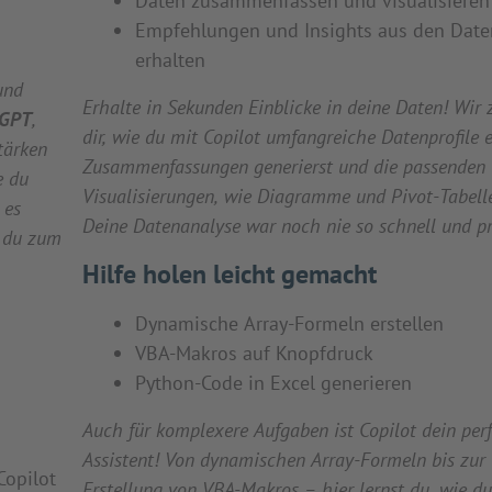
Daten zusammenfassen und visualisieren
Empfehlungen und Insights aus den Date
erhalten
und
Erhalte in Sekunden Einblicke in deine Daten! Wir 
tGPT
,
dir, wie du mit Copilot umfangreiche Datenprofile er
tärken
Zusammenfassungen generierst und die passenden
e du
Visualisierungen, wie Diagramme und Pivot-Tabelle
 es
Deine Datenanalyse war noch nie so schnell und pr
e du zum
Hilfe holen leicht gemacht
Dynamische Array-Formeln erstellen
VBA-Makros auf Knopfdruck
Python-Code in Excel generieren
Auch für komplexere Aufgaben ist Copilot dein perf
Assistent! Von dynamischen Array-Formeln bis zur
opilot
Erstellung von VBA-Makros – hier lernst du, wie du