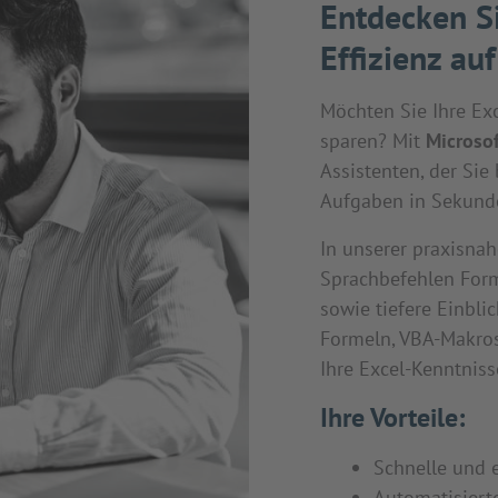
Entdecken Si
Effizienz au
Möchten Sie Ihre Exc
sparen? Mit
Microsof
Assistenten, der Sie
Aufgaben in Sekunde
In unserer praxisnah
Sprachbefehlen Forme
sowie tiefere Einbli
Formeln, VBA-Makros 
Ihre Excel-Kenntniss
Ihre Vorteile:
Schnelle und 
Automatisiert