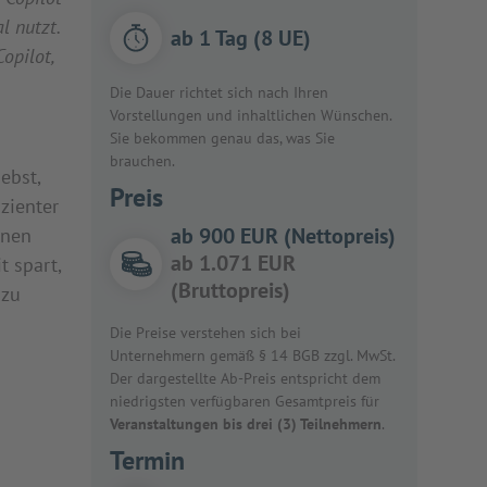
l nutzt.
ab 1 Tag (8 UE)
Copilot,
Die Dauer richtet sich nach Ihren
Vorstellungen und inhaltlichen Wünschen.
Sie bekommen genau das, was Sie
brauchen.
iebst,
Preis
zienter
ab 900 EUR (Nettopreis)
inen
ab 1.071 EUR
t spart,
(Bruttopreis)
 zu
Die Preise verstehen sich bei
Unternehmern gemäß § 14 BGB zzgl. MwSt.
Der dargestellte Ab-Preis entspricht dem
niedrigsten verfügbaren Gesamtpreis für
Veranstaltungen bis drei (3) Teilnehmern
.
Termin