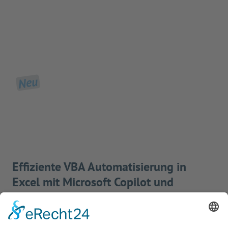
Neu
Effiziente VBA Automatisierung in
Excel mit Microsoft Copilot und
Microsoft 365
BERATUNG, COACHING, WORKSHOP, TRAINING,
SCHULUNG, WEITERBILDUNG