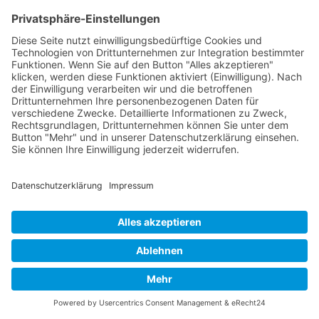
Wir passen den Inhalt spezifisch an die Bedürfnisse
jedes Teilnehmers an. Irrelevante Themen werden
ausgespart, um den größtmöglichen Nutzen zu
garantieren.
Bereits vor den Firmenseminaren und nochmals zu
Beginn einer jeden Inhouse-Schulung wird der
individuelle Bedarf jedes einzelnen Teilnehmers
erfragt. Themen, die für keinen Teilnehmer relevant
sind, werden nicht behandelt oder nur kurz
angerissen.
2. Qualitäts-Garantie
Durch regelmäßiges Feedback optimieren wir unsere
Schulungen kontinuierlich und garantieren Ihnen ein
Lernerlebnis der Extraklasse.
Nach oben