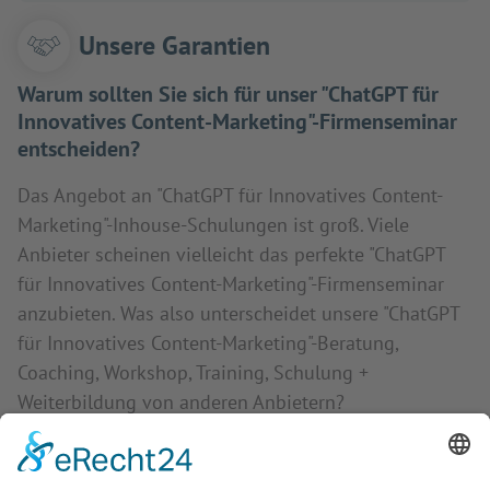
Unsere Garantien
Warum sollten Sie sich für unser "ChatGPT für
Innovatives Content-Marketing"-Firmenseminar
entscheiden?
Das Angebot an "ChatGPT für Innovatives Content-
Marketing"-Inhouse-Schulungen ist groß. Viele
Anbieter scheinen vielleicht das perfekte "ChatGPT
für Innovatives Content-Marketing"-Firmenseminar
anzubieten. Was also unterscheidet unsere "ChatGPT
für Innovatives Content-Marketing"-Beratung,
Coaching, Workshop, Training, Schulung +
Weiterbildung von anderen Anbietern?
1. Relevanz-Garantie