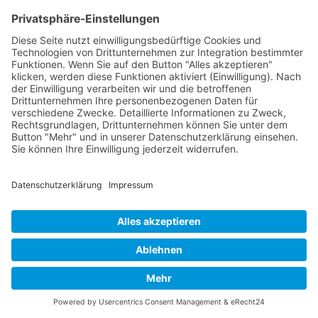
Das Angebot von "HECKER CONSULTING" richtet sich
ausschließlich an Unternehmen und Behörden (iSv § 14 BGB).
Verbraucher (§ 13 BGB) sind vom Vertragsschluss
ausgeschlossen. Mit Absendung der Anfrage bestätigt der
Anfragende, dass er nicht als Verbraucher, sondern in
gewerblicher Tätigkeit handelt. § 312i Abs. 1 S. 1 Nr. 1-3 und S. 2
BGB (Pflichten im elektronischen Geschäftsverkehr) finden keine
Anwendung.
BERATUNG, COACHING, WORKSHOP, TRAINING
IT-, Online-, Digital-
Nach oben