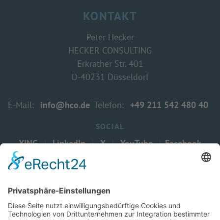
KONTAKT
Peter Hecker
HECKER CONSULTING
Erkrather Str. 401
D-40231 Düsseldorf
E-Mail:
info@hco.de
Telefon:
+49 211
542 480 40
SOCIAL
XING
|
LinkedIn
|
X
|
YouTube
|
Facebook
© 1995-2026 - HECKER CONSULTING
produced by
www.martinsfeld.de