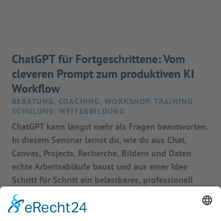
ChatGPT für Fortgeschrittene: Vom
cleveren Prompt zum produktiven KI
Workflow
BERATUNG, COACHING, WORKSHOP, TRAINING,
SCHULUNG, WEITERBILDUNG
ChatGPT kann längst mehr als Fragen beantworten.
In diesem Seminar lernst du, wie du aus Chat,
Canvas, Projects, Recherche, Bildern und Daten
echte Arbeitsabläufe baust und aus einer Idee
Schritt für Schritt ein belastbares, professionell
nutzbares Ergebnis machst.