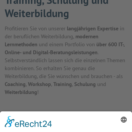
Weiterbildung
Profitieren Sie von unserer
langjährigen Expertise
in
der beruflichen Weiterbildung,
modernen
Lernmethoden
und einem Portfolio von
über 600 IT-,
Online- und Digital-Beratungsleistungen
.
Selbstverständlich lassen sich die einzelnen Themen
kombinieren. So erhalten Sie genau die
Weiterbildung, die Sie wünschen und brauchen - als
Coaching
,
Workshop
,
Training
,
Schulung
und
Weiterbildung
!