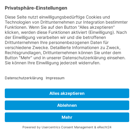
Für eine Person
✓
Training & Coaching für Einzelpersonen
Passgenaue Inhalte auf den einzelnen
Teilnehmer zugeschnitten
Ein sehr effektives Format, das schnell
Ergebnisse bringt
Individuelle Training und Coaching
motivieren und wirken
Jetzt anfragen
Nach oben