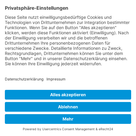
Generative AI in der Praxis: Von
ChatGPT und Prompt Engineering bis
zu KI Agenten
BERATUNG, COACHING, WORKSHOP, TRAINING,
SCHULUNG, WEITERBILDUNG
ChatGPT kann längst mehr als Texte schreiben.
Lernen Sie, wie Sie Generative AI für Recherche,
Datenanalyse, Content, Programmierung und
Automatisierung einsetzen und wie aus guten
Prompts strukturierte Workflows, eigene KI
Nach oben
Anwendungen und leistungsfähige KI Agenten