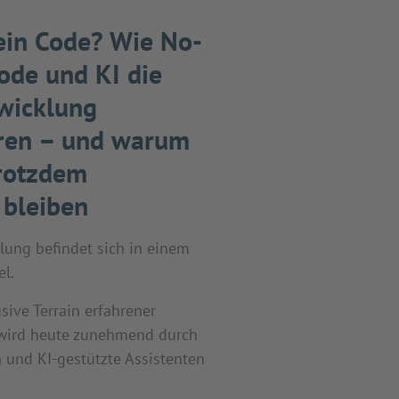
ein Code? Wie No-
ode und KI die
wicklung
eren – und warum
trotzdem
 bleiben
lung befindet sich in einem
l.
sive Terrain erfahrener
 wird heute zunehmend durch
n und KI-gestützte Assistenten