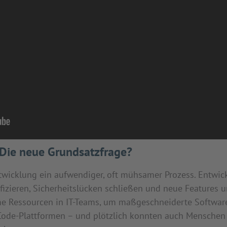
Die neue Grundsatzfrage?
twicklung ein aufwendiger, oft mühsamer Prozess. Entwic
ifizieren, Sicherheitslücken schließen und neue Features
e Ressourcen in IT-Teams, um maßgeschneiderte Softwar
de-Plattformen – und plötzlich konnten auch Menschen