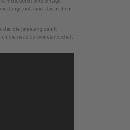
rd nicht durch eine einzige
twicklungstools und klassischem
ler, die jahrelang damit
rch die neue Softwarelandschaft