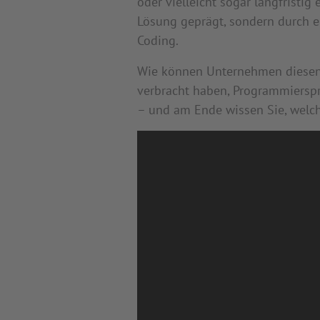
oder vielleicht sogar langfristi
Lösung geprägt, sondern durch e
Coding.
Wie können Unternehmen diesen W
verbracht haben, Programmierspr
– und am Ende wissen Sie, welche 