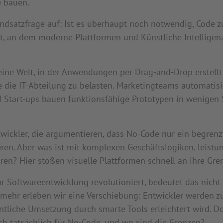
 bauen.
ndsatzfrage auf: Ist es überhaupt noch notwendig, Code z
t, an dem moderne Plattformen und Künstliche Intellige
ine Welt, in der Anwendungen per Drag-and-Drop erstell
e die IT-Abteilung zu belasten. Marketingteams automatis
d Start-ups bauen funktionsfähige Prototypen in wenigen 
ickler, die argumentieren, dass No-Code nur ein begrenztes
en. Aber was ist mit komplexen Geschäftslogiken, leist
ren? Hier stoßen visuelle Plattformen schnell an ihre Gre
 Softwareentwicklung revolutioniert, bedeutet das nicht
lmehr erleben wir eine Verschiebung: Entwickler werden 
ntliche Umsetzung durch smarte Tools erleichtert wird. D
ich tatsächlich für No-Code, und wo sind die Grenzen?