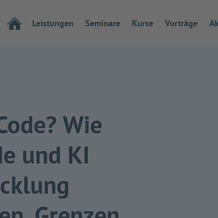
Leistungen
Seminare
Kurse
Vorträge
Ak
Code? Wie
e und KI
icklung
en, Grenzen