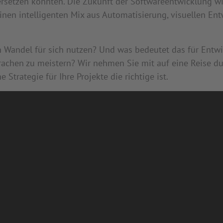
g ersetzen könnten. Die Zukunft der Softwareentwicklung wi
inen intelligenten Mix aus Automatisierung, visuellen En
andel für sich nutzen? Und was bedeutet das für Entwick
achen zu meistern? Wir nehmen Sie mit auf eine Reise du
Strategie für Ihre Projekte die richtige ist.