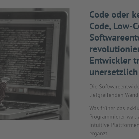
Code oder k
Code, Low-C
Softwareent
revolutioni
Entwickler 
unersetzlich
Die Softwareentwick
tiefgreifenden Wande
Was früher das exklu
Programmierer war,
intuitive Plattforme
ergänzt.