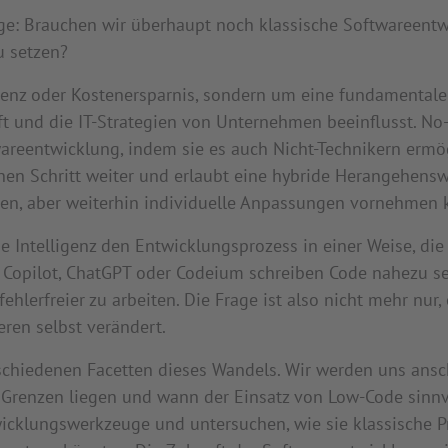
: Brauchen wir überhaupt noch klassische Softwareentwick
 setzen?
zienz oder Kostenersparnis, sondern um eine fundamentale
aft und die IT-Strategien von Unternehmen beeinflusst. N
areentwicklung, indem sie es auch Nicht-Technikern erm
nen Schritt weiter und erlaubt eine hybride Herangehensw
aren, aber weiterhin individuelle Anpassungen vornehmen
he Intelligenz den Entwicklungsprozess in einer Weise, di
 Copilot, ChatGPT oder Codeium schreiben Code nahezu se
 fehlerfreier zu arbeiten. Die Frage ist also nicht mehr n
ren selbst verändert.
rschiedenen Facetten dieses Wandels. Wir werden uns ansc
Grenzen liegen und wann der Einsatz von Low-Code sinnvo
twicklungswerkzeuge und untersuchen, wie sie klassische