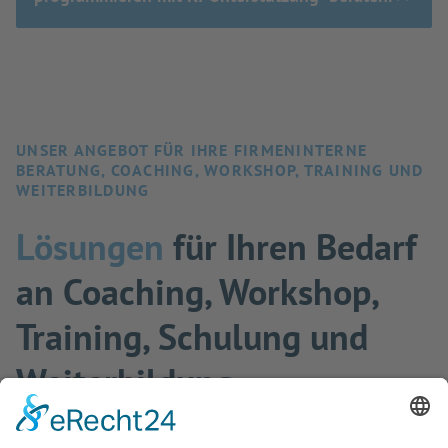
UNSER ANGEBOT FÜR IHRE FIRMENINTERNE
BERATUNG, COACHING, WORKSHOP, TRAINING UND
WEITERBILDUNG
Lösungen
für Ihren Bedarf
an Coaching, Workshop,
Training, Schulung und
Weiterbildung
Profitieren Sie von unserer
langjährigen Expertise
in