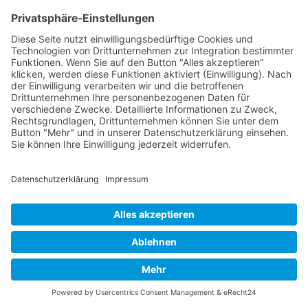
der beruflichen Weiterbildung,
modernen
Lernmethoden
und einem Portfolio von
über 600 IT-,
Online- und Digital-Beratungsleistungen
.
Selbstverständlich lassen sich die einzelnen Themen
kombinieren. So erhalten Sie genau die
Weiterbildung, die Sie wünschen und brauchen - als
Coaching
,
Workshop
,
Training
,
Schulung
und
Weiterbildung
!
Für eine Person
✓
Nach oben