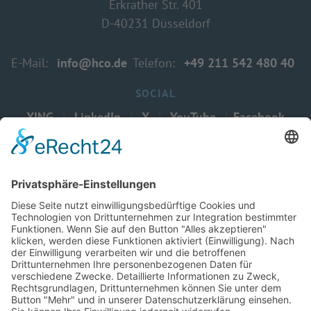
Erkrather Str. 401
D-40231 Düsseldorf
E-Mail:
info@hco.de
Telefon:
+49 211
542 480 40
SOCIAL
XING
|
LinkedIn
|
X
|
YouTube
|
Facebook
© 1995-2026 - HECKER CONSULTING
produced by
www.martinsfeld.de
Impressum
|
Datenschutzerklärung
|
Cookie-Einstellungen