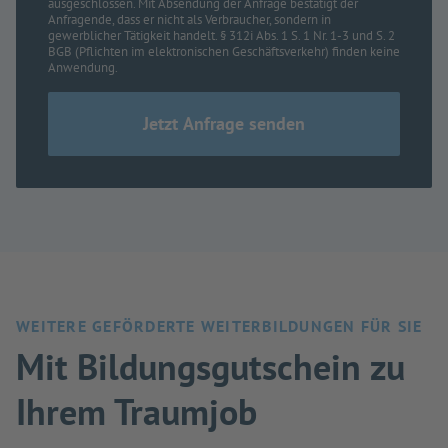
ausgeschlossen. Mit Absendung der Anfrage bestätigt der
Anfragende, dass er nicht als Verbraucher, sondern in
gewerblicher Tätigkeit handelt. § 312i Abs. 1 S. 1 Nr. 1-3 und S. 2
BGB (Pflichten im elektronischen Geschäftsverkehr) finden keine
Anwendung.
WEITERE GEFÖRDERTE WEITERBILDUNGEN FÜR SIE
Mit Bildungsgutschein zu
Ihrem Traumjob