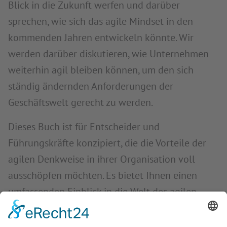
Blick in die Zukunft werfen und darüber
sprechen, wie sich das agile Mindset in den
kommenden Jahren entwickeln könnte. Wir
werden darüber diskutieren, wie Unternehmen
weiterhin agil bleiben können, um den sich
ständig ändernden Anforderungen der
Geschäftswelt gerecht zu werden.
Dieses Buch ist für Entscheider und
Führungskräfte konzipiert, die die Vorteile der
agilen Denkweise in ihrer Organisation voll
ausschöpfen möchten. Es bietet Ihnen einen
umfassenden Einblick in die Welt des agilen
Mindsets und praktische Anleitungen zur
Umsetzung in Ihrer eigenen Organisation. Wir