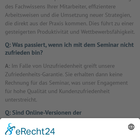
des Fachwissens Ihrer Mitarbeiter, effizientere
Arbeitsweisen und die Umsetzung neuer Strategien,
die direkt aus der Praxis kommen. Dies führt zu einer
gesteigerten Produktivität und Wettbewerbsfähigkeit.
Q:
Was passiert, wenn ich mit dem Seminar nicht
zufrieden bin?
A:
Im Falle von Unzufriedenheit greift unsere
Zufriedenheits-Garantie. Sie erhalten dann keine
Rechnung für das Seminar, was unser Engagement
für hohe Qualität und Kundenzufriedenheit
unterstreicht.
Q:
Sind Online-Versionen der
"Projektmanagement und Projektplanung neu
gedacht - interaktiv, agil und kollaborativ mit
Miro"-Schulungen verfügbar?