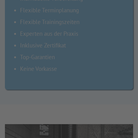
Flexible Terminplanung
Flexible Trainingszeiten
Experten aus der Praxis
Inklusive Zertifikat
Top-Garantien
Keine Vorkasse