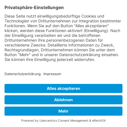
Ganzheitliche Konzepte für Ihre
Mitarbeiterentwicklung
Individueller Skill-Katalog zur
Erweiterung Ihres internen
Weiterbildungsangebot
Nachhaltige Personalentwicklung
realisieren
Jetzt anfragen
Finden Sie jetzt heraus ob unsere "TYPO3 für
Administratoren"-Schulung das Richtige für Sie
Nach oben