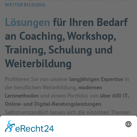
WEITERBILDUNG
Lösungen
für Ihren Bedarf
an Coaching, Workshop,
Training, Schulung und
Weiterbildung
Profitieren Sie von unserer
langjährigen Expertise
in
der beruflichen Weiterbildung,
modernen
Lernmethoden
und einem Portfolio von
über 600 IT-,
Online- und Digital-Beratungsleistungen
.
Selbstverständlich lassen sich die einzelnen Themen
kombinieren. So erhalten Sie genau die
Weiterbildung, die Sie wünschen und brauchen - als
Coaching
,
Workshop
,
Training
,
Schulung
und