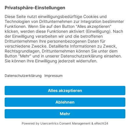
Weiterbildung
!
Für eine Person
✓
Training & Coaching für Einzelpersonen
Passgenaue Inhalte auf den einzelnen
Teilnehmer zugeschnitten
Ein sehr effektives Format, das schnell
Ergebnisse bringt
Individuelle Training und Coaching
Nach oben