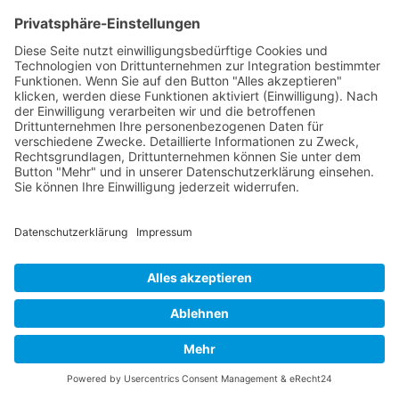
Feedback wiederverwenden: Vorlagen für
zukünftige Projekte
Haben Sie ein Feedback-Formular entwickelt, das
besonders gut funktioniert hat? Microsoft Forms
ermöglicht es Ihnen, dieses als Vorlage für zukünftige
Projekte zu speichern. So sparen Sie Zeit und
gewährleisten, dass Ihre zukünftigen Umfragen auf
bewährten Methoden basieren.
Integration in andere Microsoft 365-Tools
Forms lässt sich nahtlos mit anderen Microsoft 365-
Tools kombinieren. Sie können Umfragen in Teams-
Kanälen einbetten, die Ergebnisse in SharePoint
speichern oder mit Power Automate automatisierte
Nach oben
Prozesse erstellen, z. B. Benachrichtigungen bei