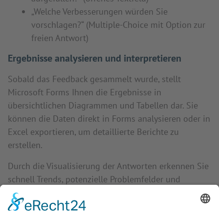
„Welche Verbesserungen würden Sie
vorschlagen?“ (Multiple-Choice mit Option zur
freien Antwort)
Ergebnisse analysieren und interpretieren
Sobald das Feedback gesammelt wurde, stellt
Microsoft Forms Ihnen die Ergebnisse in
übersichtlichen Diagrammen und Tabellen dar. Sie
können die Daten direkt in Forms analysieren oder in
Excel exportieren, um detaillierte Berichte zu
erstellen.
Durch die Visualisierung der Antworten erkennen Sie
schnell Trends, potenzielle Problemfelder und
Verbesserungspotenziale. So können Sie
datenbasierte Entscheidungen treffen und Ihr
Projektmanagement optimieren.