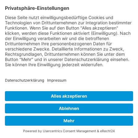
800 EUR (Nettopreis) / 952 EUR (Bruttopreis)
2 Tage: 30.11.-01.12.2026 / Live-Online
800 EUR (Nettopreis) / 952 EUR (Bruttopreis)
Kostenlose Reservierung
Unser Angebot
Sind Sie auf der Suche nach einer Veranstaltung, die
genau Ihrem Bedarf entspricht? Einer Veranstaltung,
welche nur Inhalte vermittelt, die Sie selbst gewählt
haben und speziell auf Ihr Unternehmen zugeschnitten
ist? Dann sind Sie bei uns richtig!
Ihre Vorteile
Nach oben
Persönliches Vorgespräch