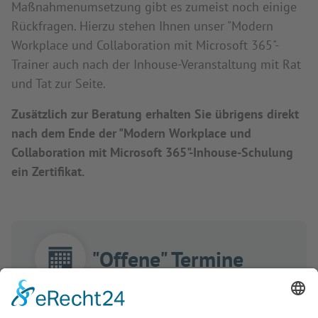
Maßnahmenumsetzung gibt es zumeist noch einige
Rückfragen. Hierzu stehen Ihnen unser "Modern
Workplace und Collaboration mit Microsoft 365"-
Trainer auch nach der Inhouse-Veranstaltung mit Rat
und Tat zur Seite.
Zusätzlich zur Beratung erhalten Sie übrigens direkt
nach dem Ende der "Modern Workplace und
Collaboration mit Microsoft 365"-Inhouse-Schulung
ein Zertifikat.
"Offene" Termine
2 Tage: 21.09.-22.09.2026 / Live-Online