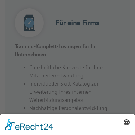
Für eine Firma
✓
Training-Komplett-Lösungen für Ihr
Unternehmen
Ganzheitliche Konzepte für Ihre
Mitarbeiterentwicklung
Individueller Skill-Katalog zur
Erweiterung Ihres internen
Weiterbildungsangebot
Nachhaltige Personalentwicklung
realisieren
Jetzt anfragen