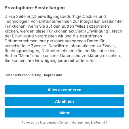
Jetzt anfragen
Für eine Gruppe
✓
Training & Workshops für Teams und
Abteilungen
Bedarfsgerechte Inhalte auf die
Herausforderung der Praxis
zugeschnitten
Konsequente Praxisorientierung,
Nach oben
modernste Techniken und Tools