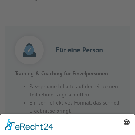
Für eine Person
✓
Training & Coaching für Einzelpersonen
Passgenaue Inhalte auf den einzelnen
Teilnehmer zugeschnitten
Ein sehr effektives Format, das schnell
Ergebnisse bringt
Individuelle Training und Coaching
motivieren und wirken