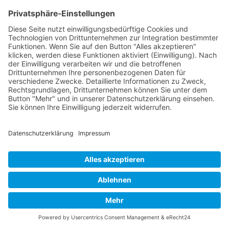
EINIGE UNTERNEHMEN FÜR DIE WIR TÄTIG WAREN
Möbelstadt Rück GmbH & Co. KG
Bayer MaterialScience AG
Lufthansa AirPlus Servicekarten GmbH
TEILNEHMER
Feedback
Herr Hecker ist sehr gut auf
individuelle Wünsche, Fragen und
Nach oben