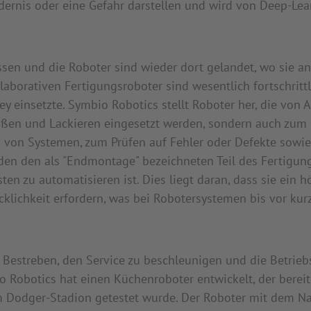
ndernis oder eine Gefahr darstellen und wird von Deep-Lea
ssen und die Roboter sind wieder dort gelandet, wo sie a
aborativen Fertigungsroboter sind wesentlich fortschrittl
y einsetzte. Symbio Robotics stellt Roboter her, die von 
ißen und Lackieren eingesetzt werden, sondern auch zum
n von Systemen, zum Prüfen auf Fehler oder Defekte sow
den den als "Endmontage" bezeichneten Teil des Fertigungs
n zu automatisieren ist. Dies liegt daran, dass sie ein 
klichkeit erfordern, was bei Robotersystemen bis vor kur
 Bestreben, den Service zu beschleunigen und die Betrieb
so Robotics hat einen Küchenroboter entwickelt, der bere
 Dodger-Stadion getestet wurde. Der Roboter mit dem Na