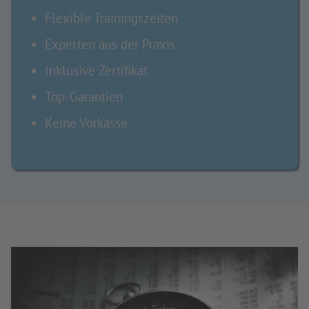
Flexible Trainingszeiten
Experten aus der Praxis
Inklusive Zertifikat
Top-Garantien
Keine Vorkasse