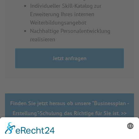
Individueller Skill-Katalog zur
Erweiterung Ihres internen
Weiterbildungsangebot
Nachhaltige Personalentwicklung
realisieren
Jetzt anfragen
Finden Sie jetzt heraus ob unsere "Businessplan -
Erstellung"-Schulung das Richtige für Sie ist. >>