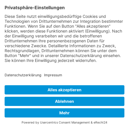
Neu
Praxisorientierte Digitalschulung für
die Generation 50+ in kleinen und
mittleren Unternehmen
BERATUNG, COACHING, WORKSHOP, TRAINING,
SCHULUNG, WEITERBILDUNG
Digitalisierung meistern: Unser neues
Schulungsprogramm für KMUs rüstet erfahrene
Mitarbeiter über 50 für die digitale Ära - Praxisnahe
Kompetenzen, angepasst an die Bedürfnisse
Nach oben
kleiner und mittlerer Unternehmen