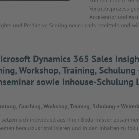
können, indem Sie a
Vertriebsprozess gew
Accelerator und Ass
nsights und Predictive Scoring neue Leads ermitteln und 
icrosoft Dynamics 365 Sales Insigh
ing, Workshop, Training, Schulung
enseminar sowie Inhouse-Schulung L
eratung, Coaching, Workshop, Training, Schulung + Weiterbi
tzen sich individuell aus Ihren Bedürfnissen zusammen! 
hemen herauszukristallisieren und in den Inhalten zu foku