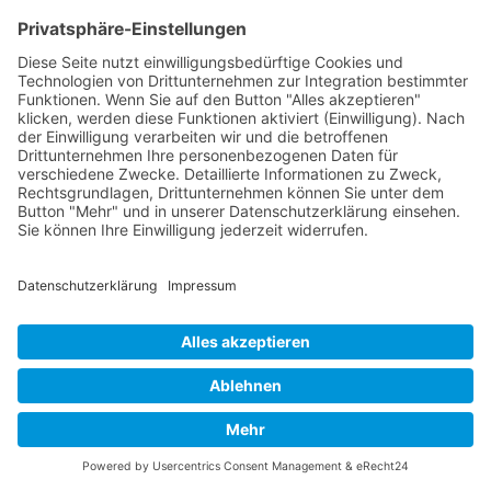
Als Bonus bieten wir jetzt eine exklusive Online-
Community für alle "Meisterung digitaler und
telefonischer Kundenkonflikte: Ein Seminar für den
modernen Kundenservice"-Teilnehmer an. Dort
können Sie sich mit anderen Absolventen
austauschen und von zusätzlichen Ressourcen
profitieren.
Melden Sie sich noch heute an und
revolutionieren Sie Ihre Fähigkeiten in
"Meisterung digitaler und telefonischer
Kundenkonflikte: Ein Seminar für den modernen
Kundenservice"! >>
Nach oben
FAQ: Häufig gestellte Fragen zu