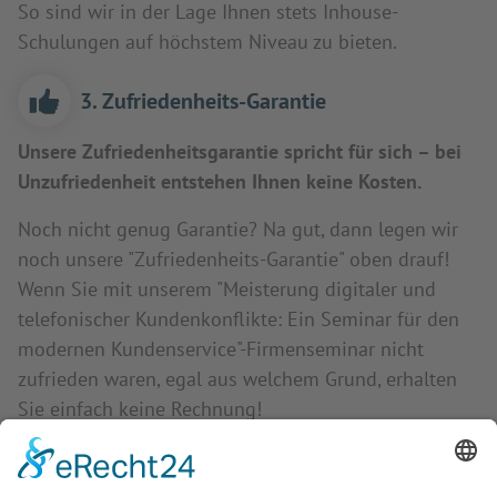
So sind wir in der Lage Ihnen stets Inhouse-
Schulungen auf höchstem Niveau zu bieten.
3. Zufriedenheits-Garantie
Unsere Zufriedenheitsgarantie spricht für sich – bei
Unzufriedenheit entstehen Ihnen keine Kosten.
Noch nicht genug Garantie? Na gut, dann legen wir
noch unsere "Zufriedenheits-Garantie" oben drauf!
Wenn Sie mit unserem "Meisterung digitaler und
telefonischer Kundenkonflikte: Ein Seminar für den
modernen Kundenservice"-Firmenseminar nicht
zufrieden waren, egal aus welchem Grund, erhalten
Sie einfach keine Rechnung!
Neu: Virtuelle Lerngemeinschaft und
Nachbetreuung