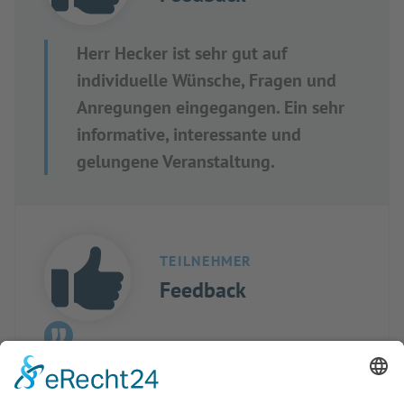
Herr Hecker ist sehr gut auf
individuelle Wünsche, Fragen und
Anregungen eingegangen. Ein sehr
informative, interessante und
gelungene Veranstaltung.
TEILNEHMER
Feedback
Herr Hecker hat das Thema sehr
anschaulich dargestellt und ist auf
alle Fragen eingegangen. Ich fühle