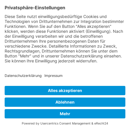
mich jetzt gut vorbereitet, um
durchzustarten.
TEILNEHMER
Feedback
Die gelassene, professionelle Art hat
mir gut gefallen. Kompetent,
engagiert, professionell. Gute
Beispiele, sympathisches Auftreten.
Eigene Themenideen wurden
aufgegriffen.
Nach oben