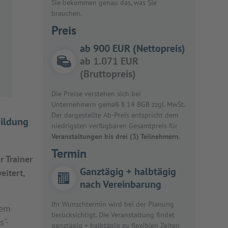
Sie bekommen genau das, was Sie
brauchen.
Preis
ab 900 EUR (Nettopreis)
ab 1.071 EUR
(Bruttopreis)
Die Preise verstehen sich bei
Unternehmern gemäß § 14 BGB zzgl. MwSt.
Der dargestellte Ab-Preis entspricht dem
bildung
niedrigsten verfügbaren Gesamtpreis für
Veranstaltungen bis drei (3) Teilnehmern
.
Termin
r Trainer
Ganztägig + halbtägig
eitert,
nach Vereinbarung
Ihr Wunschtermin wird bei der Planung
dem
berücksichtigt. Die Veranstaltung findet
s"-
ganztägig + halbtägig zu flexiblen Zeiten