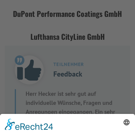
DuPont Performance Coatings GmbH
Lufthansa CityLine GmbH
TEILNEHMER
Feedback
Herr Hecker ist sehr gut auf
individuelle Wünsche, Fragen und
Anregungen eingegangen. Ein sehr
informative, interessante und
gelungene Veranstaltung.