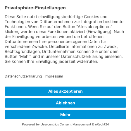
TEILNEHMER
Feedback
Herr Hecker hat das Thema sehr
anschaulich dargestellt und ist auf
alle Fragen eingegangen. Ich fühle
mich jetzt gut vorbereitet, um
durchzustarten.
TEILNEHMER
Nach oben