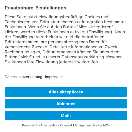
Lernmethoden
und einem Portfolio von
über 600 IT-,
Online- und Digital-Beratungsleistungen
.
Selbstverständlich lassen sich die einzelnen Themen
kombinieren. So erhalten Sie genau die
Weiterbildung, die Sie wünschen und brauchen - als
Coaching
,
Workshop
,
Training
,
Schulung
und
Weiterbildung
!
Für eine Person
✓
Training & Coaching für Einzelpersonen
Nach oben