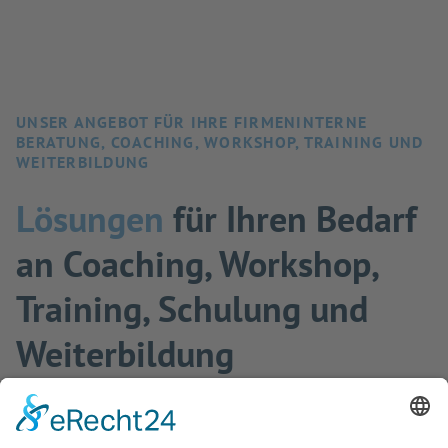
UNSER ANGEBOT FÜR IHRE FIRMENINTERNE
BERATUNG, COACHING, WORKSHOP, TRAINING UND
WEITERBILDUNG
Lösungen
für Ihren Bedarf
an Coaching, Workshop,
Training, Schulung und
Weiterbildung
Profitieren Sie von unserer
langjährigen Expertise
in
der beruflichen Weiterbildung,
modernen