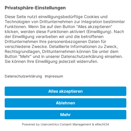
Unternehmen
Ganzheitliche Konzepte für Ihre
Mitarbeiterentwicklung
Individueller Skill-Katalog zur
Erweiterung Ihres internen
Weiterbildungsangebot
Nachhaltige Personalentwicklung
realisieren
Jetzt anfragen
Nach oben
Finden Sie jetzt heraus ob unsere "Slack -