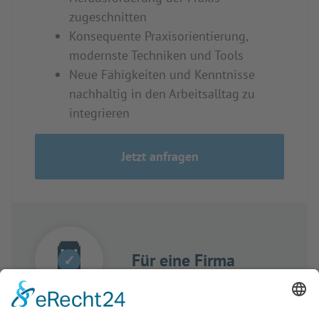
zugeschnitten
Konsequente Praxisorientierung,
modernste Techniken und Tools
Neue Fähigkeiten und Kenntnisse
nachhaltig in den Arbeitsalltag zu
integrieren
Jetzt anfragen
Für eine Firma
✓
Training-Komplett-Lösungen für Ihr