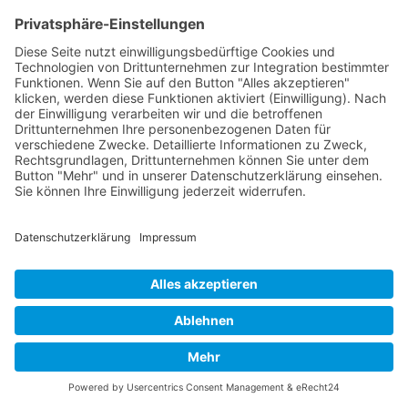
WEITERBILDUNG
Lösungen
für Ihren Bedarf
an Coaching, Workshop,
Training, Schulung und
Weiterbildung
Profitieren Sie von unserer
langjährigen Expertise
in
der beruflichen Weiterbildung,
modernen
Lernmethoden
und einem Portfolio von
über 600 IT-,
Online- und Digital-Beratungsleistungen
.
Selbstverständlich lassen sich die einzelnen Themen
kombinieren. So erhalten Sie genau die
Weiterbildung, die Sie wünschen und brauchen - als
Nach oben
Coaching
,
Workshop
,
Training
,
Schulung
und