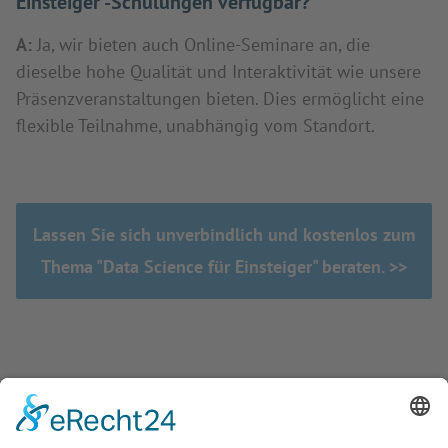
Einsteiger"-Schulungen verfügbar?
A:
Ja, wir bieten auch Online-Seminare an, die
dieselbe hohe Qualität und Interaktivität wie unsere
Präsenzveranstaltungen bieten. Dies ermöglicht eine
flexible Teilnahme, unabhängig vom Standort.
Lassen Sie sich unverbindlich und kostenlos zum
Thema "Data Science für Einsteiger" beraten. >>
UNSER ANGEBOT FÜR IHRE FIRMENINTERNE
BERATUNG, COACHING, WORKSHOP, TRAINING UND