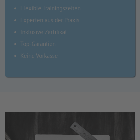
Flexible Trainingszeiten
Experten aus der Praxis
Inklusive Zertifikat
Top-Garantien
Keine Vorkasse