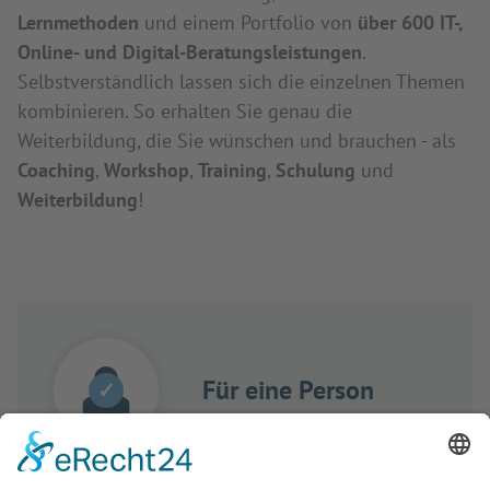
Lernmethoden
und einem Portfolio von
über 600 IT-,
Online- und Digital-Beratungsleistungen
.
Selbstverständlich lassen sich die einzelnen Themen
kombinieren. So erhalten Sie genau die
Weiterbildung, die Sie wünschen und brauchen - als
Coaching
,
Workshop
,
Training
,
Schulung
und
Weiterbildung
!
Für eine Person
✓
Training & Coaching für Einzelpersonen