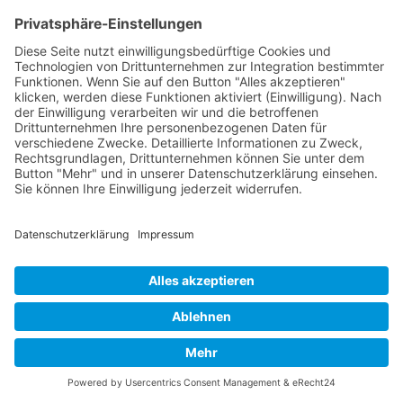
Passgenaue Inhalte auf den einzelnen
Teilnehmer zugeschnitten
Ein sehr effektives Format, das schnell
Ergebnisse bringt
Individuelle Training und Coaching
motivieren und wirken
Jetzt anfragen
Für eine Gruppe
✓
Nach oben