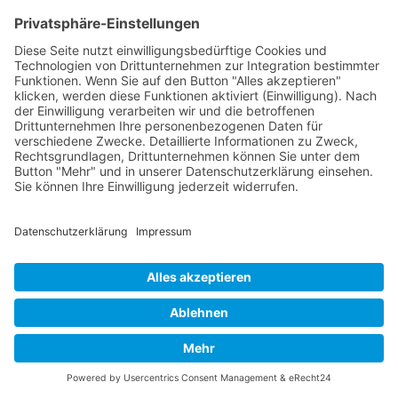
UNSER ANGEBOT FÜR IHRE FIRMENINTERNE
BERATUNG, COACHING, WORKSHOP, TRAINING UND
WEITERBILDUNG
Lösungen
für Ihren Bedarf
an Coaching, Workshop,
Training, Schulung und
Weiterbildung
Profitieren Sie von unserer
langjährigen Expertise
in
der beruflichen Weiterbildung,
modernen
Nach oben