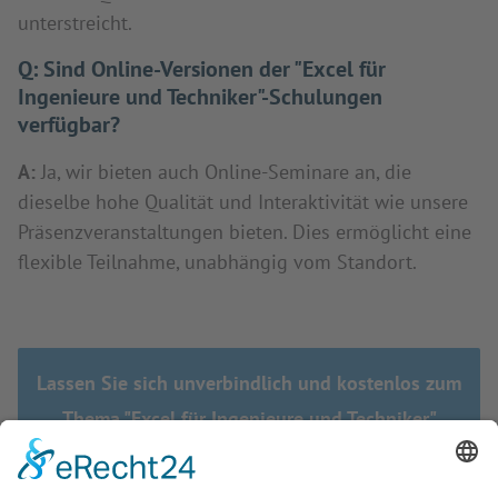
unterstreicht.
Q:
Sind Online-Versionen der "Excel für
Ingenieure und Techniker"-Schulungen
verfügbar?
A:
Ja, wir bieten auch Online-Seminare an, die
dieselbe hohe Qualität und Interaktivität wie unsere
Präsenzveranstaltungen bieten. Dies ermöglicht eine
flexible Teilnahme, unabhängig vom Standort.
Lassen Sie sich unverbindlich und kostenlos zum
Thema "Excel für Ingenieure und Techniker"
beraten. >>