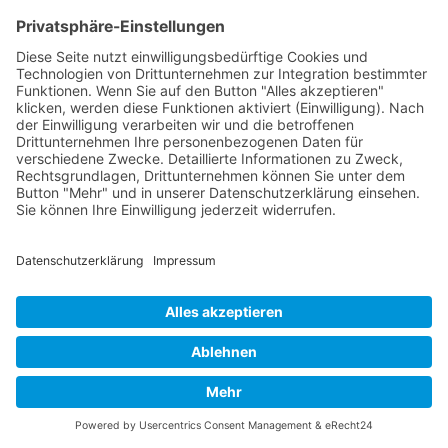
Erstellung von Excel-Diagrammen, von
Grundlagen bis zur Expertenvisualisierung."-
Inhouse-Schulung?
A:
Wir passen die Inhalte jedes Seminars genau auf
die Bedürfnisse und Kenntnisstände der Teilnehmer
an. Durch das Vorgespräch stellen wir sicher, dass alle
Inhalte relevant und auf die Gruppe zugeschnitten
sind.
Q:
Kann ich nach dem Seminar weiterhin
Unterstützung erhalten?
A:
Ja, unsere Trainer stehen Ihnen auch nach dem
Seminar für Fragen zur Verfügung. Zudem erhalten
Sie Zugang zu unserer exklusiven Online-Community,
in der Sie sich mit anderen Teilnehmern austauschen
Nach oben
und zusätzliche Ressourcen nutzen können.