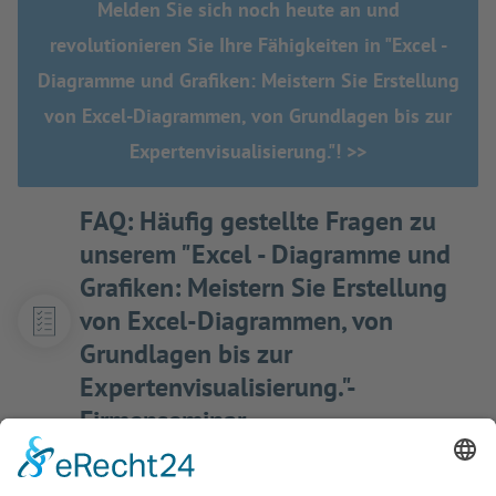
Melden Sie sich noch heute an und
revolutionieren Sie Ihre Fähigkeiten in "Excel -
Diagramme und Grafiken: Meistern Sie Erstellung
von Excel-Diagrammen, von Grundlagen bis zur
Expertenvisualisierung."! >>
FAQ: Häufig gestellte Fragen zu
unserem "Excel - Diagramme und
Grafiken: Meistern Sie Erstellung
von Excel-Diagrammen, von
Grundlagen bis zur
Expertenvisualisierung."-
Firmenseminar
Q:
Wie individuell sind die Inhalte der "Excel -
Diagramme und Grafiken: Meistern Sie