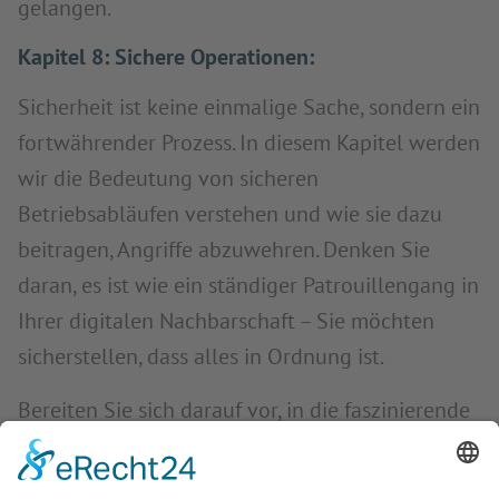
gelangen.
Kapitel 8: Sichere Operationen:
Sicherheit ist keine einmalige Sache, sondern ein
fortwährender Prozess. In diesem Kapitel werden
wir die Bedeutung von sicheren
Betriebsabläufen verstehen und wie sie dazu
beitragen, Angriffe abzuwehren. Denken Sie
daran, es ist wie ein ständiger Patrouillengang in
Ihrer digitalen Nachbarschaft – Sie möchten
sicherstellen, dass alles in Ordnung ist.
Bereiten Sie sich darauf vor, in die faszinierende
Welt der Cybersicherheit einzutauchen und zu
erfahren, wie moderne Unternehmen ihre