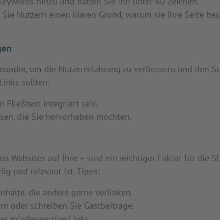
 Keywords hinzu und halten Sie ihn unter 60 Zeichen.
 Sie Nutzern einen klaren Grund, warum sie Ihre Seite be
gen
reinander, um die Nutzererfahrung zu verbessern und den 
Links sollten:
 Fließtext integriert sein.
isen, die Sie hervorheben möchten.
en Websites auf Ihre – sind ein wichtiger Faktor für die 
ig und relevant ist. Tipps:
Inhalte, die andere gerne verlinken.
rn oder schreiben Sie Gastbeiträge.
er minderwertige Links.